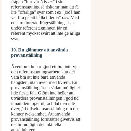
frågan ”hur var Nisse?” i sin
referenstagning så riskerar man att få
lite ”ofarliga” svar som t ex ”jodå han
var bra på att hålla tiderna” osv. Med
en strukturerad frågeställningslista
under referenstagningen får en
referent mycket svårt att inte ge ärliga
svar.
10. Du glömmer att använda
provanställning
Även om du har gjort ett bra intervju-
och referenstagningsarbete kan det
vara bra att inte bara använda
hängslen, utan även med livrem. En
provanställning är en sådan möjlighet
i de flesta fall. Glöm inte heller att
utvärdera provanställningen i god tid
innan den löper ut, och låt den inte
övergå i tillsvidareanställning om du
känner tveksamhet. Att använda
provanställning förutsätter givetvis att
det är möjligt i den aktuella
anställningen.