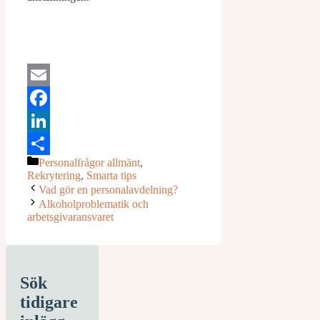
Email
Facebook
LinkedIn
Kategorier
Personalfrågor allmänt
,
Dela
Rekrytering
,
Smarta tips
Vad gör en personalavdelning?
Alkoholproblematik och
arbetsgivaransvaret
Sök
tidigare