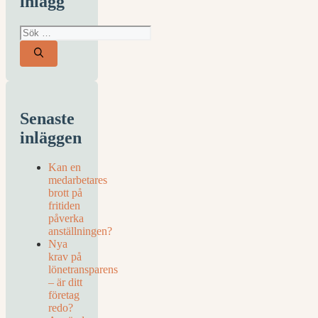
inlägg
Sök
efter:
Senaste
inläggen
Kan en
medarbetares
brott på
fritiden
påverka
anställningen?
Nya
krav på
lönetransparens
– är ditt
företag
redo?