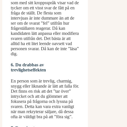
som med sitt kroppsspråk visar vad de
tycker om ett visst svar de fått på en
fråga de ställt. De flesta som
intervjuas är inte dummare än att de
ser om de svarat ”fel” utifrån hur
frågeställaren reagerar. Då kan
kandidaten lätt anpassa eller modifiera
svaren utifrån det. Det bästa är att
alltid ha ett litet leende oavsett vad
personen svarar. Då kan de inte ”läsa”
dig.
6. Du drabbas av
trevlighetseffekten
En person som är trevlig, charmig,
snygg eller liknande är lätt att falla för.
Det finns en risk att det ”tar över”
intrycket och att du glömmer att
fokusera på frågorna och lyssna på
svaren. Detta kan vara extra vanligt
när man rekryterar säljare, då dessa
ofta är väldigt bra på att ”föra sig”.