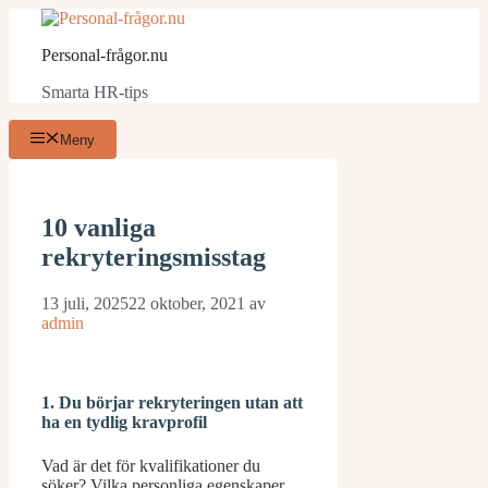
Hoppa
till
Personal-frågor.nu
innehåll
Smarta HR-tips
Meny
10 vanliga
rekryteringsmisstag
13 juli, 2025
22 oktober, 2021
av
admin
1. Du börjar rekryteringen utan att
ha en tydlig kravprofi
l
Vad är det för kvalifikationer du
söker? Vilka personliga egenskaper