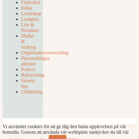
Friskvård
Hälsa
Ledarskap
Ledighet
Lön &
förmåner
Mallar
&
verktyg
Organisationsutveckling
Personalfrågor
allmänt
Policys
Rekrytering
Smarta
tips
Utbildning
© 2026 Personal-frågor.nu
• Byggt med
GeneratePress
Vi använder cookies för att ge dig den bästa upplevelsen på vår
hemsida. Genom att använda vår webbplats samtycker du till vår