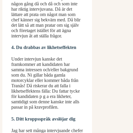
någon gång då och då och som inte
har riktig intervjuvana. Då är det
lättare att prata om något man som
chef känner sig bekväm med. Då blir
det lätt så att man pratar om sig själv
och företaget istället för att ägna
intervjun åt att ställa frågor.
4. Du drabbas av likhetseffekten
Under intervjun kanske det
framkommer att kandidaten har
samma intressen och/eller bakgrund
som du. Ni gillar båda gamla
motorcyklar eller kommer båda från
Tranås! Då riskerar du att falla i
likhetseffektens fälla: Du fattar tycke
för kandidaten p g a era likheter,
samtidigt som denne kanske inte alls
passar in på kravprofilen.
5. Ditt kroppsspråk avslöjar dig
Jag har sett många intervjuande chefer