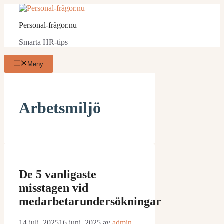
Hoppa
till
Personal-frågor.nu
innehåll
Smarta HR-tips
Meny
Arbetsmiljö
De 5 vanligaste
misstagen vid
medarbetarundersökningar
14 juli, 2025
16 juni, 2025
av
admin