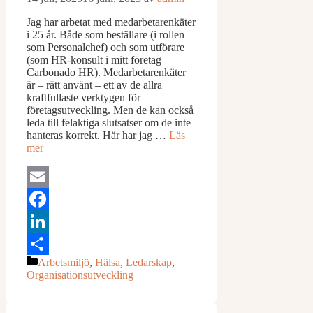
Jag har arbetat med medarbetarenkäter
i 25 år. Både som beställare (i rollen
som Personalchef) och som utförare
(som HR-konsult i mitt företag
Carbonado HR). Medarbetarenkäter
är – rätt använt – ett av de allra
kraftfullaste verktygen för
företagsutveckling. Men de kan också
leda till felaktiga slutsatser om de inte
hanteras korrekt. Här har jag …
Läs
mer
Email
Facebook
LinkedIn
Kategorier
Arbetsmiljö
,
Hälsa
,
Ledarskap
,
Dela
Organisationsutveckling