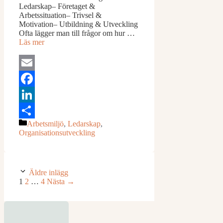
Ledarskap– Företaget &
Arbetssituation– Trivsel &
Motivation– Utbildning & Utveckling
Ofta lägger man till frågor om hur …
Läs mer
Email
Facebook
LinkedIn
Kategorier
Arbetsmiljö
,
Ledarskap
,
Dela
Organisationsutveckling
Äldre inlägg
Sida
Sida
Sida
1
2
…
4
Nästa
→