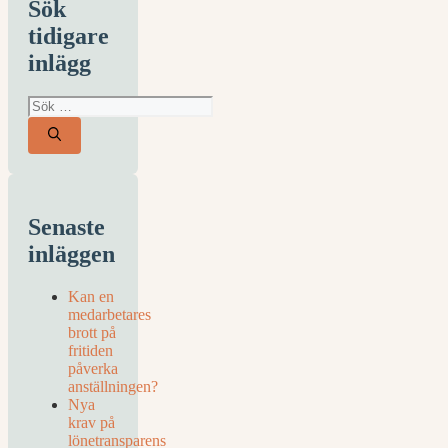
Sök
tidigare
inlägg
Sök
efter:
Senaste
inläggen
Kan en
medarbetares
brott på
fritiden
påverka
anställningen?
Nya
krav på
lönetransparens