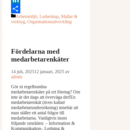
LinkedIn
Kategorier
Arbetsmiljö
,
Ledarskap
,
Mallar &
Dela
verktyg
,
Organisationsutveckling
Fördelarna med
medarbetarenkäter
14 juli, 2025
12 januari, 2025
av
admin
Gör ni regelbundna
medarbetarenkäter på ert företag? Om
inte är det dags att överväga det!En
medarbetarenkät (även kallad
medarbetarundersökning) innebär att
man ställer ett antal frågor till
medarbetarna. Vanligtvis inom
följande områden: – Information &
Kommunikation– Ledning &