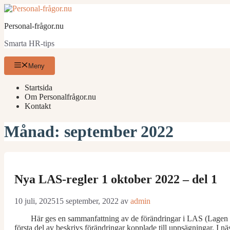
Hoppa
till
Personal-frågor.nu
innehåll
Smarta HR-tips
Meny
Startsida
Om Personalfrågor.nu
Kontakt
Månad:
september 2022
Nya LAS-regler 1 oktober 2022 – del 1
10 juli, 2025
15 september, 2022
av
admin
Här ges en sammanfattning av de förändringar i LAS (Lagen om 
första del av beskrivs förändringar kopplade till uppsägningar. I nä