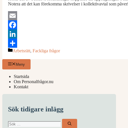
Notera att det kan förekomma skrivelser i kollektivavtal som påv
Email
Facebook
LinkedIn
Kategorier
Arbetsrätt
,
Fackliga frågor
Dela
Meny
Startsida
Om Personalfrågor.nu
Kontakt
Sök tidigare inlägg
Sök
efter: