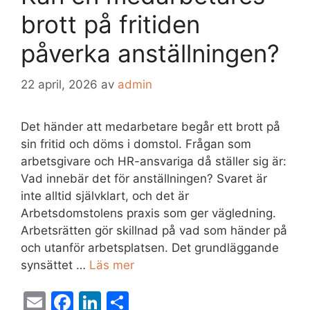
brott på fritiden
påverka anställningen?
22 april, 2026
av
admin
Det händer att medarbetare begår ett brott på
sin fritid och döms i domstol. Frågan som
arbetsgivare och HR-ansvariga då ställer sig är:
Vad innebär det för anställningen? Svaret är
inte alltid självklart, och det är
Arbetsdomstolens praxis som ger vägledning.
Arbetsrätten gör skillnad på vad som händer på
och utanför arbetsplatsen. Det grundläggande
synsättet …
Läs mer
E
F
Li
D