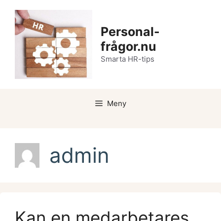
Hoppa
till
Personal-
innehåll
frågor.nu
Smarta HR-tips
Meny
admin
Kan en medarbetares