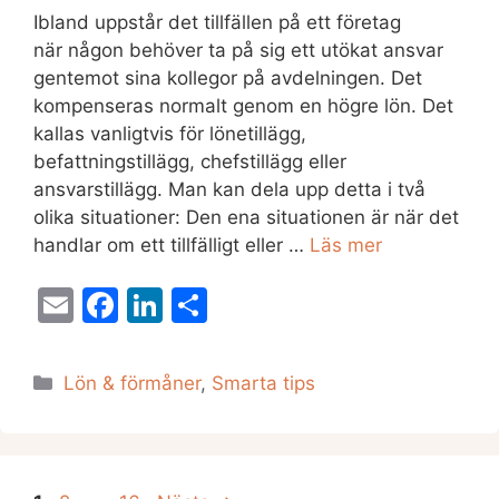
Ibland uppstår det tillfällen på ett företag
när någon behöver ta på sig ett utökat ansvar
gentemot sina kollegor på avdelningen. Det
kompenseras normalt genom en högre lön. Det
kallas vanligtvis för lönetillägg,
befattningstillägg, chefstillägg eller
ansvarstillägg. Man kan dela upp detta i två
olika situationer: Den ena situationen är när det
handlar om ett tillfälligt eller …
Läs mer
E
F
Li
D
m
a
n
el
ai
c
k
a
Kategorier
Lön & förmåner
,
Smarta tips
l
e
e
b
dI
o
n