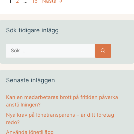
Sida
Sida
Sida
1
2
…
16
Nästa
→
o
k
Sök tidigare inlägg
Sök
efter:
Senaste inläggen
Kan en medarbetares brott på fritiden påverka
anställningen?
Nya krav på lönetransparens – är ditt företag
redo?
Använda lönetillägg