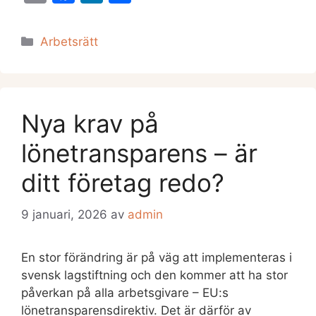
m
a
n
el
ai
c
k
a
Kategorier
Arbetsrätt
l
e
e
b
dI
o
n
Nya krav på
o
k
lönetransparens – är
ditt företag redo?
9 januari, 2026
av
admin
En stor förändring är på väg att implementeras i
svensk lagstiftning och den kommer att ha stor
påverkan på alla arbetsgivare – EU:s
lönetransparensdirektiv. Det är därför av