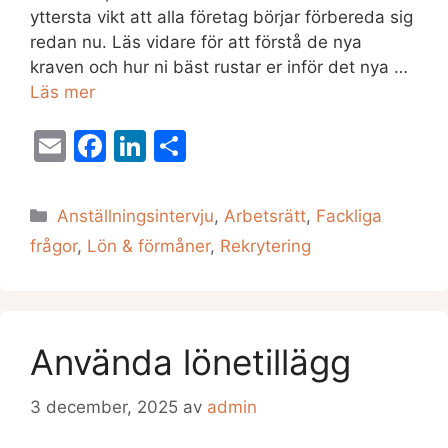
yttersta vikt att alla företag börjar förbereda sig
redan nu. Läs vidare för att förstå de nya
kraven och hur ni bäst rustar er inför det nya …
Läs mer
E
F
Li
D
m
a
n
el
ai
c
k
a
Kategorier
Anställningsintervju
,
Arbetsrätt
,
Fackliga
l
e
e
frågor
,
Lön & förmåner
,
Rekrytering
b
dI
o
n
o
Använda lönetillägg
k
3 december, 2025
av
admin