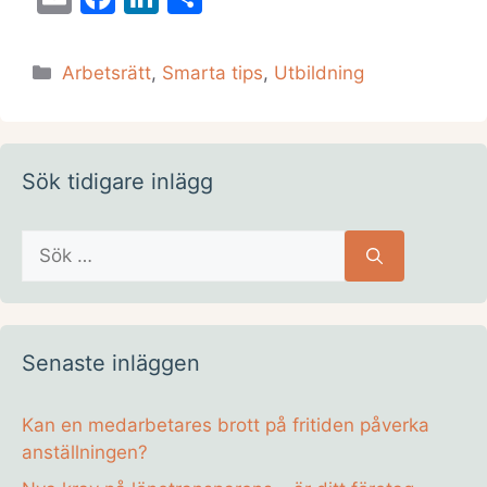
m
a
n
el
ai
c
k
a
Kategorier
Arbetsrätt
,
Smarta tips
,
Utbildning
l
e
e
b
dI
o
n
Sök tidigare inlägg
o
k
Sök
efter:
Senaste inläggen
Kan en medarbetares brott på fritiden påverka
anställningen?