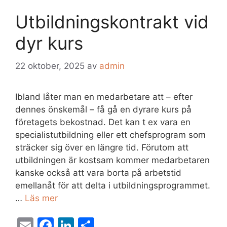
Utbildningskontrakt vid
dyr kurs
22 oktober, 2025
av
admin
Ibland låter man en medarbetare att – efter
dennes önskemål – få gå en dyrare kurs på
företagets bekostnad. Det kan t ex vara en
specialistutbildning eller ett chefsprogram som
sträcker sig över en längre tid. Förutom att
utbildningen är kostsam kommer medarbetaren
kanske också att vara borta på arbetstid
emellanåt för att delta i utbildningsprogrammet.
…
Läs mer
E
F
Li
D