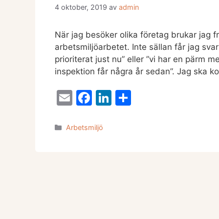
4 oktober, 2019
av
admin
När jag besöker olika företag brukar jag 
arbetsmiljöarbetet. Inte sällan får jag sva
prioriterat just nu” eller ”vi har en pärm 
inspektion får några år sedan”. Jag ska k
E
F
Li
D
m
a
n
el
ai
c
k
a
Kategorier
Arbetsmiljö
l
e
e
b
dI
o
n
o
k