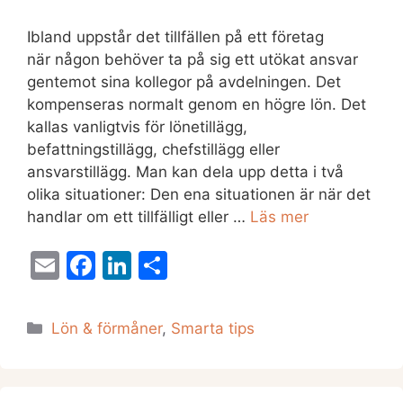
Ibland uppstår det tillfällen på ett företag
när någon behöver ta på sig ett utökat ansvar
gentemot sina kollegor på avdelningen. Det
kompenseras normalt genom en högre lön. Det
kallas vanligtvis för lönetillägg,
befattningstillägg, chefstillägg eller
ansvarstillägg. Man kan dela upp detta i två
olika situationer: Den ena situationen är när det
handlar om ett tillfälligt eller …
Läs mer
E
F
Li
D
m
a
n
el
ai
c
k
a
Kategorier
Lön & förmåner
,
Smarta tips
l
e
e
b
dI