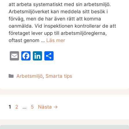
att arbeta systematiskt med sin arbetsmiljö.
Arbetsmiljöverket kan meddela sitt besök i
förväg, men de har även rätt att komma
oanmälda. Vid inspektionen kontrollerar de att
företaget lever upp till arbetsmiljöreglerna,
oftast genom …
Läs mer
E
F
Li
D
m
a
n
el
ai
c
k
a
Kategorier
Arbetsmiljö
,
Smarta tips
l
e
e
b
dI
o
n
Sida
Sida
Sida
1
2
…
5
Nästa
→
o
k