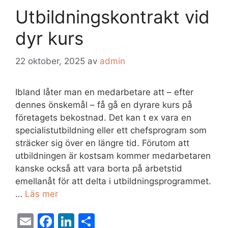
o
n
Utbildningskontrakt vid
o
k
dyr kurs
22 oktober, 2025
av
admin
Ibland låter man en medarbetare att – efter
dennes önskemål – få gå en dyrare kurs på
företagets bekostnad. Det kan t ex vara en
specialistutbildning eller ett chefsprogram som
sträcker sig över en längre tid. Förutom att
utbildningen är kostsam kommer medarbetaren
kanske också att vara borta på arbetstid
emellanåt för att delta i utbildningsprogrammet.
…
Läs mer
E
F
Li
D