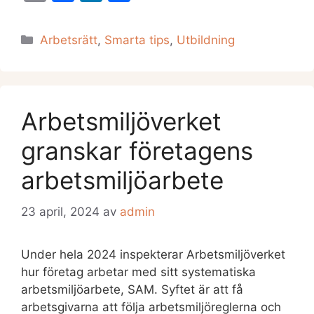
m
a
n
el
ai
c
k
a
Kategorier
Arbetsrätt
,
Smarta tips
,
Utbildning
l
e
e
b
dI
o
n
Arbetsmiljöverket
o
k
granskar företagens
arbetsmiljöarbete
23 april, 2024
av
admin
Under hela 2024 inspekterar Arbetsmiljöverket
hur företag arbetar med sitt systematiska
arbetsmiljöarbete, SAM. Syftet är att få
arbetsgivarna att följa arbetsmiljöreglerna och