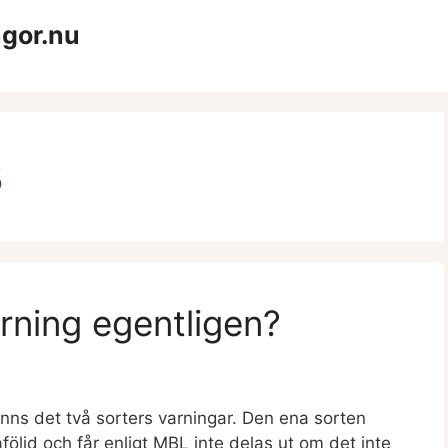
ågor.nu
8
arning egentligen?
inns det två sorters varningar. Den ena sorten
påföljd och får enligt MBL inte delas ut om det inte