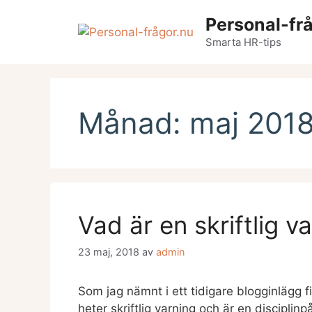
Hoppa
Personal-fr
till
innehåll
Smarta HR-tips
Månad:
maj 201
Vad är en skriftlig v
23 maj, 2018
av
admin
Som jag nämnt i ett tidigare blogginlägg f
heter skriftlig varning och är en disciplin