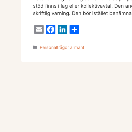
stöd finns i lag eller kollektivavtal. Den 
skriftlig varning. Den bör istället benäm
E
F
Li
D
m
a
n
el
ai
c
k
a
Kategorier
Personalfrågor allmänt
l
e
e
b
dI
o
n
o
k