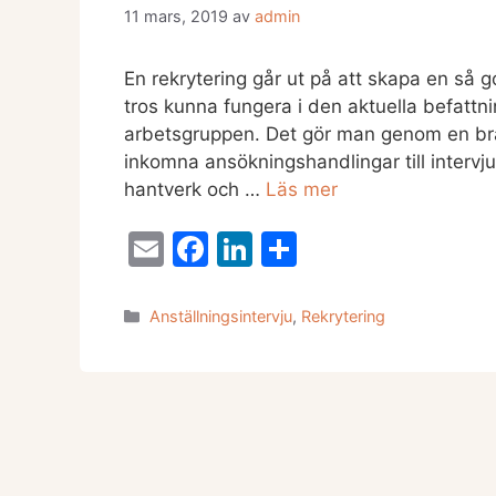
11 mars, 2019
av
admin
En rekrytering går ut på att skapa en så
tros kunna fungera i den aktuella befattn
arbetsgruppen. Det gör man genom en bra u
inkomna ansökningshandlingar till intervju
hantverk och …
Läs mer
E
F
Li
D
m
a
n
el
ai
c
k
a
Kategorier
Anställningsintervju
,
Rekrytering
l
e
e
b
dI
o
n
o