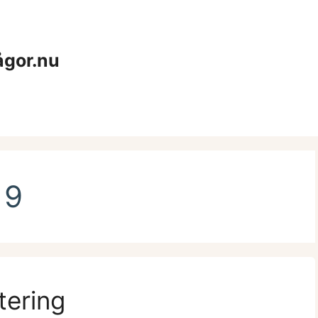
ågor.nu
19
tering