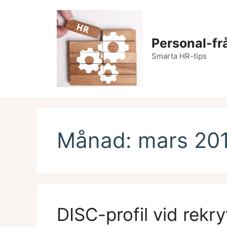
Hoppa
till
innehåll
Personal-fr
Smarta HR-tips
Månad:
mars 20
DISC-profil vid rekry