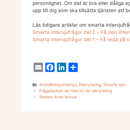
personlighet. Om det är bra eller dåliga 
upp till dig som ska tillsätta tjänsten att
Läs tidigare artiklar om smarta intervjufrå
Smarta intervjufrågor del 2 – Få den inte
Smarta intervjufrågor del 1 – Få reda på n
E
F
Li
D
m
a
n
el
ai
c
k
a
Kategorier
Anställningsintervju
,
Rekrytering
,
Smarta tips
Frågetecken att räta ut vid rekrytering
l
e
e
Stanna-kvar-bonus
b
dI
o
n
o