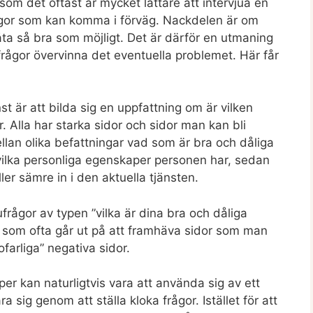
om det oftast är mycket lättare att intervjua en
rågor som kan komma i förväg. Nackdelen är om
åta så bra som möjligt. Det är därför en utmaning
rågor övervinna det eventuella problemet. Här får
nst är att bilda sig en uppfattning om är vilken
 Alla har starka sidor och sidor man kan bli
ellan olika befattningar vad som är bra och dåliga
 vilka personliga egenskaper personen har, sedan
er sämre in i den aktuella tjänsten.
rågor av typen ”vilka är dina bra och dåliga
r, som ofta går ut på att framhäva sidor som man
farliga” negativa sidor.
per kan naturligtvis vara att använda sig av ett
sig genom att ställa kloka frågor. Istället för att