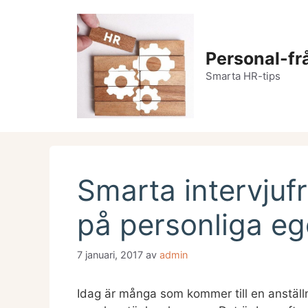
Hoppa
till
innehåll
Personal-fr
Smarta HR-tips
Smarta intervjufr
på personliga e
7 januari, 2017
av
admin
Idag är många som kommer till en anställni