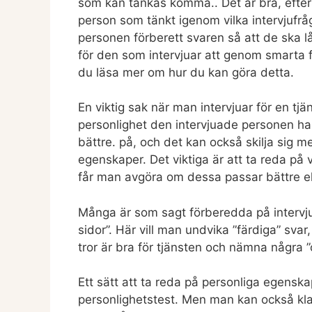
som kan tänkas komma.. Det är bra, efters
person som tänkt igenom vilka intervjuf
personen förberett svaren så att de ska l
för den som intervjuar att genom smarta f
du läsa mer om hur du kan göra detta.
En viktig sak när man intervjuar för en tjä
personlighet den intervjuade personen har.
bättre. på, och det kan också skilja sig m
egenskaper. Det viktiga är att ta reda på
får man avgöra om dessa passar bättre ell
Många är som sagt förberedda på intervjuf
sidor”. Här vill man undvika ”färdiga” sva
tror är bra för tjänsten och nämna några ”o
Ett sätt att ta reda på personliga egenska
personlighetstest. Men man kan också klara 