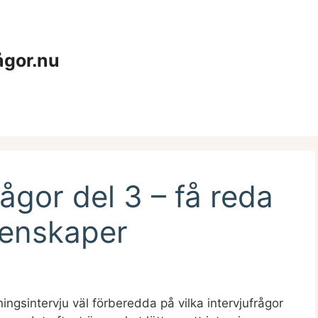
ågor.nu
ågor del 3 – få reda
genskaper
ngsintervju väl förberedda på vilka intervjufrågor