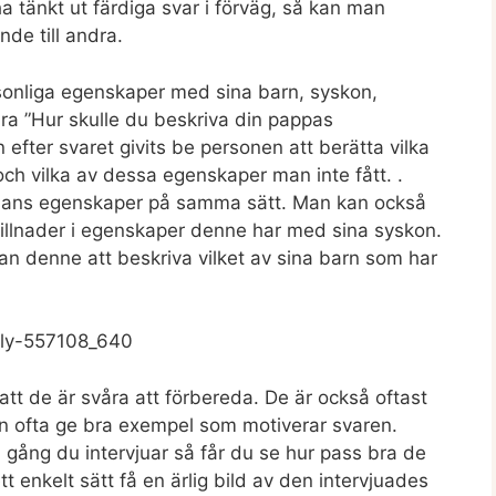
a tänkt ut färdiga svar i förväg, så kan man
nde till andra.
sonliga egenskaper med sina barn, syskon,
ara ”Hur skulle du beskriva din pappas
 efter svaret givits be personen att berätta vilka
ch vilka av dessa egenskaper man inte fått. .
mans egenskaper på samma sätt. Man kan också
killnader i egenskaper denne har med sina syskon.
n denne att beskriva vilket av sina barn som har
att de är svåra att förbereda. De är också oftast
an ofta ge bra exempel som motiverar svaren.
 gång du intervjuar så får du se hur pass bra de
tt enkelt sätt få en ärlig bild av den intervjuades