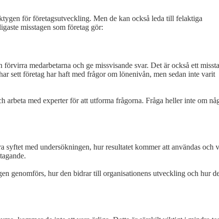
erktygen för företagsutveckling. Men de kan också leda till felaktiga
nligaste misstagen som företag gör:
n förvirra medarbetarna och ge missvisande svar. Det är också ett misst
g har sett företag har haft med frågor om lönenivån, men sedan inte varit
 arbeta med experter för att utforma frågorna. Fråga heller inte om nå
ra syftet med undersökningen, hur resultatet kommer att användas och 
ltagande.
n genomförs, hur den bidrar till organisationens utveckling och hur d