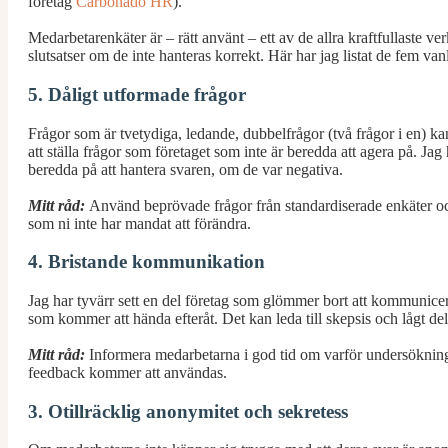
företag
Carbonad
o
HR
).
Medarbetarenkäter är – rätt använt – ett av de allra kraftfullaste v
slutsatser om de inte hanteras korrekt. Här har jag listat de fem va
5. Dåligt utformade frågor
Frågor som är tvetydiga, ledande, dubbelfrågor (två frågor i en) ka
att ställa frågor som företaget som inte är beredda att agera på. Ja
beredda på att hantera svaren, om de var negativa.
Mitt råd:
Använd beprövade frågor från standardiserade enkäter och
som ni inte har mandat att förändra.
4. Bristande kommunikation
Jag har tyvärr sett en del företag som glömmer bort att kommunice
som kommer att hända efteråt. Det kan leda till skepsis och lågt de
Mitt råd:
Informera medarbetarna i god tid om varför undersökninge
feedback kommer att användas.
3. Otillräcklig anonymitet och sekretess