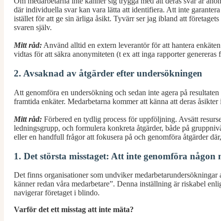
Om medarbetarna inte känner sig trygga med att deras svar är anonym
där individuella svar kan vara lätta att identifiera. Att inte garanter
istället för att ge sin ärliga åsikt. Tyvärr ser jag ibland att företag
svaren själv.
Mitt råd:
Använd alltid en extern leverantör för att hantera enkäte
vidtas för att säkra anonymiteten (t ex att inga rapporter genereras 
2. Avsaknad av åtgärder efter undersökningen
Att genomföra en undersökning och sedan inte agera på resultaten är
framtida enkäter. Medarbetarna kommer att känna att deras åsikter 
Mitt råd:
Förbered en tydlig process för uppföljning. Avsätt resurser
ledningsgrupp, och formulera konkreta åtgärder, både på gruppnivå 
eller en handfull frågor att fokusera på och genomföra åtgärder där, 
1. Det största misstaget: Att inte genomföra någon
Det finns organisationer som undviker medarbetarundersökningar av 
känner redan våra medarbetare”. Denna inställning är riskabel enl
navigerar företaget i blindo.
Varför det ett misstag att inte mäta?