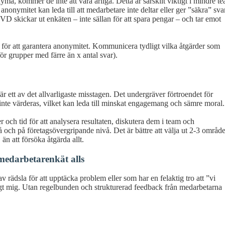
a, kommer de inte att vara ärliga. Detta är särskilt viktigt i mindre t
a anonymitet kan leda till att medarbetare inte deltar eller ger ”säkra” sva
ets VD skickar ut enkäten – inte sällan för att spara pengar – och tar emot
n för att garantera anonymitet. Kommunicera tydligt vilka åtgärder som
för grupper med färre än x antal svar).
 ett av det allvarligaste misstagen. Det undergräver förtroendet för
inte värderas, vilket kan leda till minskat engagemang och sämre moral.
 och tid för att analysera resultaten, diskutera dem i team och
och på företagsövergripande nivå. Det är bättre att välja ut 2-3 områd
än att försöka åtgärda allt.
 medarbetarenkät alls
rädsla för att upptäcka problem eller som har en felaktig tro att ”vi
igt mig. Utan regelbunden och strukturerad feedback från medarbetarna