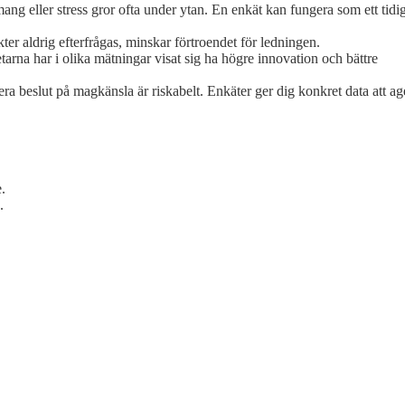
ng eller stress gror ofta under ytan. En enkät kan fungera som ett tidig
ter aldrig efterfrågas, minskar förtroendet för ledningen.
arna har i olika mätningar visat sig ha högre innovation och bättre
sera beslut på magkänsla är riskabelt. Enkäter ger dig konkret data att ag
.
.