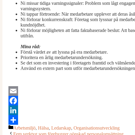
Ni missar tidiga varningssignaler: Problem som lågt engagema
varningssystem.
Ni tappar förtroende: När medarbetare upplever att deras åsik
Ni förlorar konkurrenskraft: Företag som lyssnar på medarbet
kundnöjdhet.
Ni förlorar möjligheten att fatta faktabaserade beslut: Att ba
utifrån.
Mina råd:
Förstå värdet av att lyssna på era medarbetare.
Prioritera en årlig medarbetarundersökning.
Se det som en investering i företagets framtid och välmående
Använd en extern part som utför medarbetarundersökningen
Email
Facebook
LinkedIn
Kategorier
Arbetsmiljö
,
Hälsa
,
Ledarskap
,
Organisationsutveckling
Dela
Fem verktyg som förebygger oönskad personalomsättning