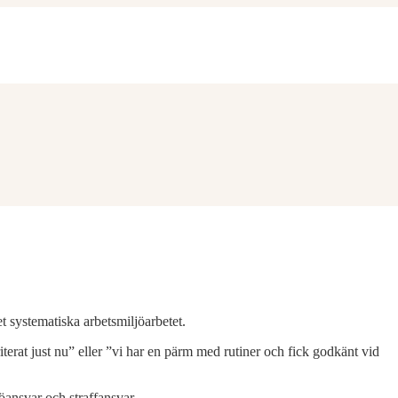
t systematiska arbetsmiljöarbetet.
oriterat just nu” eller ”vi har en pärm med rutiner och fick godkänt vid
öansvar och straffansvar.