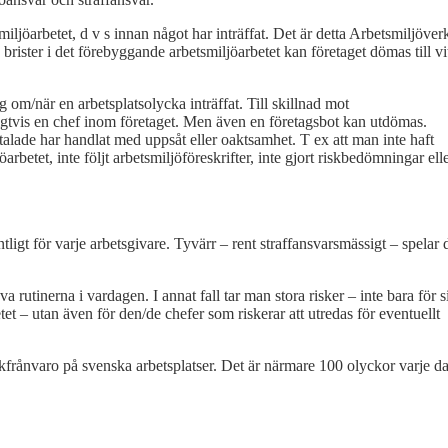
iljöarbetet, d v s innan något har inträffat. Det är detta Arbetsmiljöver
d brister i det förebyggande arbetsmiljöarbetet kan företaget dömas till vi
om/när en arbetsplatsolycka inträffat. Till skillnad mot
nligtvis en chef inom företaget. Men även en företagsbot kan utdömas.
alade har handlat med uppsåt eller oaktsamhet. T ex att man inte haft
öarbetet, inte följt arbetsmiljöföreskrifter, inte gjort riskbedömningar ell
tligt för varje arbetsgivare. Tyvärr – rent straffansvarsmässigt – spelar 
va rutinerna i vardagen. I annat fall tar man stora risker – inte bara för s
t – utan även för den/de chefer som riskerar att utredas för eventuellt
frånvaro på svenska arbetsplatser. Det är närmare 100 olyckor varje d