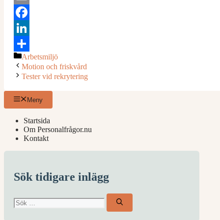
Email
Facebook
LinkedIn
Kategorier
Arbetsmiljö
Dela
Motion och friskvård
Tester vid rekrytering
Meny
Startsida
Om Personalfrågor.nu
Kontakt
Sök tidigare inlägg
Sök
efter: