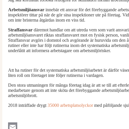
Arbetsmiljöansvar
innebär ett ansvar för det förebyggande arbetsm
inspektörer tittar på när de gör sina inspektioner ute på företag. Vi
om inte bristerna åtgärdas inom en viss tid.
Straffansvar
däremot handlar om att utreda vem som varit ansvarig 
arbetsmiljöansvaret riktas straffansvaret mot en fysisk person, va
Straffansvar avgörs i domstol och avgörande är huruvida om den åt
rutiner eller inte har följt rutinerna inom det systematiska arbetsmilj
underlåtit att informera arbetstagare om arbetsmiljörisker.
Att ha rutiner för det systematiska arbetsmiljöarbetet är därför väsen
liten roll om företaget inte följer rutinerna i vardagen.
Den stora utmaningen för många företag idag är att se till att efterle
medarbetare genom att inte sköta det förebyggande arbetsmiljöarbete
arbetsmiljöbrott.
2018 inträffade drygt
35000 arbetsplatsolyckor
med påföljande sjuk