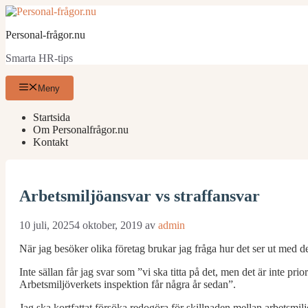
Hoppa
till
Personal-frågor.nu
innehåll
Smarta HR-tips
Meny
Startsida
Om Personalfrågor.nu
Kontakt
Arbetsmiljöansvar vs straffansvar
10 juli, 2025
4 oktober, 2019
av
admin
När jag besöker olika företag brukar jag fråga hur det ser ut med de
Inte sällan får jag svar som ”vi ska titta på det, men det är inte pri
Arbetsmiljöverkets inspektion får några år sedan”.
Jag ska kortfattat försöka redogöra för skillnaden mellan arbetsmilj