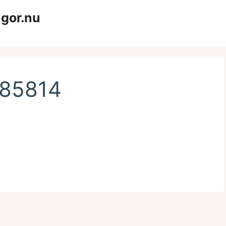
ågor.nu
185814