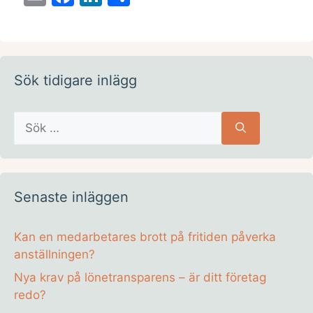
m
a
n
el
ai
c
k
a
l
e
e
b
dI
Sök tidigare inlägg
o
n
Sök
o
efter:
k
Senaste inläggen
Kan en medarbetares brott på fritiden påverka
anställningen?
Nya krav på lönetransparens – är ditt företag
redo?