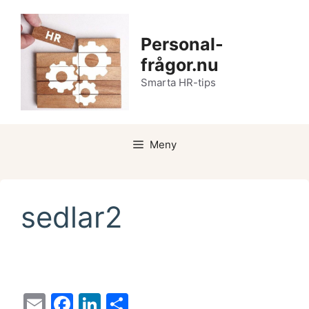
Hoppa
till
Personal-
innehåll
frågor.nu
Smarta HR-tips
Meny
sedlar2
E
F
Li
D